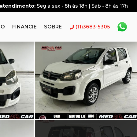
 atendimento:
Seg a sex - 8h às 18h | Sáb - 8h às 17h
RO
FINANCIE
SOBRE
(11)3683-5305