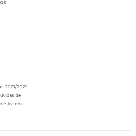
ros
o: 2021/2021
dúvidas de
o é Av. dos