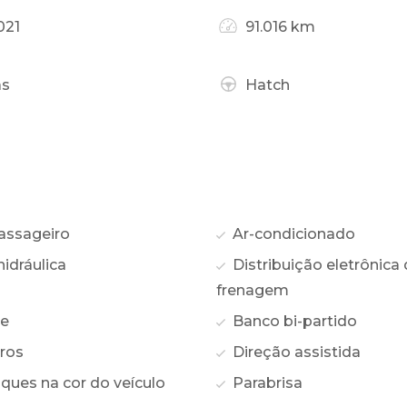
021
91.016 km
as
Hatch
assageiro
Ar-condicionado
idráulica
Distribuição eletrônica
frenagem
te
Banco bi-partido
ros
Direção assistida
ques na cor do veículo
Parabrisa