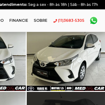
 atendimento:
Seg a sex - 8h às 18h | Sáb - 8h às 17h
RO
FINANCIE
SOBRE
(11)3683-5305