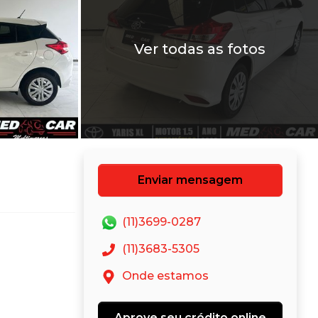
Ver todas as fotos
Enviar mensagem
(11)3699-0287
(11)3683-5305
Onde estamos
Aprove seu crédito online