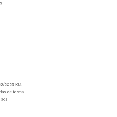
os
022/2023 KM:
das de forma
 dos