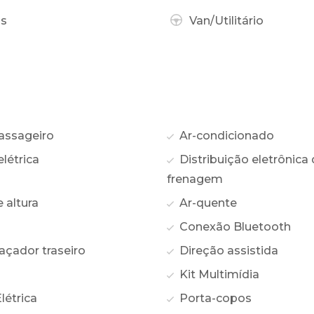
as
Van/Utilitário
assageiro
Ar-condicionado
létrica
Distribuição eletrônica
frenagem
 altura
Ar-quente
Conexão Bluetooth
ador traseiro
Direção assistida
Kit Multimídia
létrica
Porta-copos