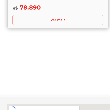
78.890
R$
Ver mais