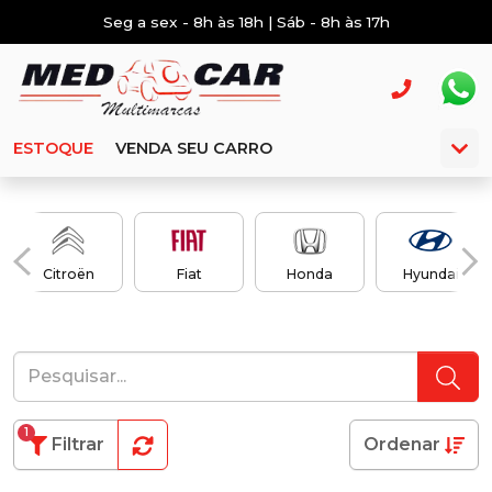
Seg a sex - 8h às 18h | Sáb - 8h às 17h
ESTOQUE
VENDA SEU CARRO
Citroën
Fiat
Honda
Hyundai
1
Filtrar
Ordenar